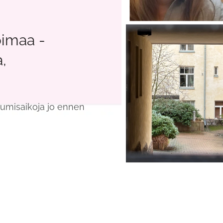
oimaa -
,
tumisaikoja jo ennen