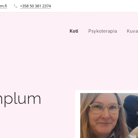
m.fi
+358 50 381 2374
Koti
Psykoterapia
Kuva
mplum